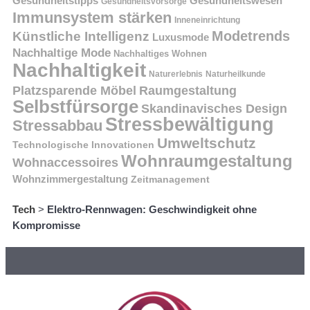
Gesundheitstipps
Gesundheitswesen
Gesundheitsvorsorge
Immunsystem stärken
Inneneinrichtung
Modetrends
Künstliche Intelligenz
Luxusmode
Nachhaltige Mode
Nachhaltiges Wohnen
Nachhaltigkeit
Naturerlebnis
Naturheilkunde
Platzsparende Möbel
Raumgestaltung
Selbstfürsorge
Skandinavisches Design
Stressbewältigung
Stressabbau
Umweltschutz
Technologische Innovationen
Wohnraumgestaltung
Wohnaccessoires
Wohnzimmergestaltung
Zeitmanagement
Tech
>
Elektro-Rennwagen: Geschwindigkeit ohne
Kompromisse