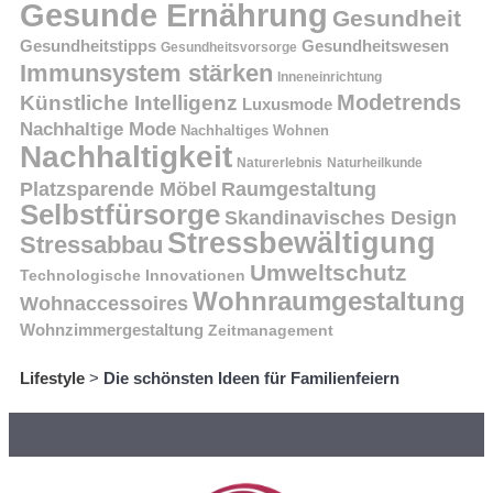
Gesunde Ernährung
Gesundheit
Gesundheitstipps
Gesundheitswesen
Gesundheitsvorsorge
Immunsystem stärken
Inneneinrichtung
Modetrends
Künstliche Intelligenz
Luxusmode
Nachhaltige Mode
Nachhaltiges Wohnen
Nachhaltigkeit
Naturerlebnis
Naturheilkunde
Platzsparende Möbel
Raumgestaltung
Selbstfürsorge
Skandinavisches Design
Stressbewältigung
Stressabbau
Umweltschutz
Technologische Innovationen
Wohnraumgestaltung
Wohnaccessoires
Wohnzimmergestaltung
Zeitmanagement
Lifestyle
>
Die schönsten Ideen für Familienfeiern