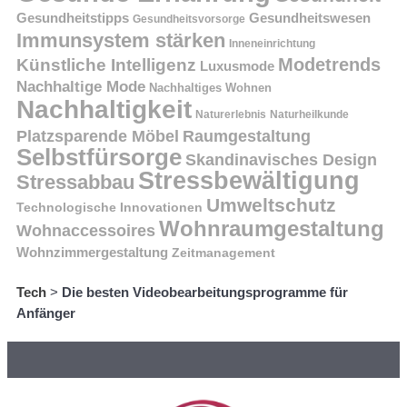
Gesundheitstipps
Gesundheitswesen
Gesundheitsvorsorge
Immunsystem stärken
Inneneinrichtung
Modetrends
Künstliche Intelligenz
Luxusmode
Nachhaltige Mode
Nachhaltiges Wohnen
Nachhaltigkeit
Naturerlebnis
Naturheilkunde
Platzsparende Möbel
Raumgestaltung
Selbstfürsorge
Skandinavisches Design
Stressbewältigung
Stressabbau
Umweltschutz
Technologische Innovationen
Wohnraumgestaltung
Wohnaccessoires
Wohnzimmergestaltung
Zeitmanagement
Tech
>
Die besten Videobearbeitungsprogramme für
Anfänger