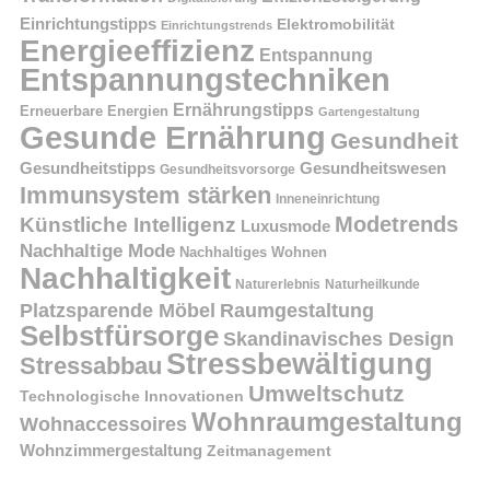
Einrichtungstipps
Elektromobilität
Einrichtungstrends
Energieeffizienz
Entspannung
Entspannungstechniken
Ernährungstipps
Erneuerbare Energien
Gartengestaltung
Gesunde Ernährung
Gesundheit
Gesundheitstipps
Gesundheitswesen
Gesundheitsvorsorge
Immunsystem stärken
Inneneinrichtung
Modetrends
Künstliche Intelligenz
Luxusmode
Nachhaltige Mode
Nachhaltiges Wohnen
Nachhaltigkeit
Naturerlebnis
Naturheilkunde
Platzsparende Möbel
Raumgestaltung
Selbstfürsorge
Skandinavisches Design
Stressbewältigung
Stressabbau
Umweltschutz
Technologische Innovationen
Wohnraumgestaltung
Wohnaccessoires
Wohnzimmergestaltung
Zeitmanagement