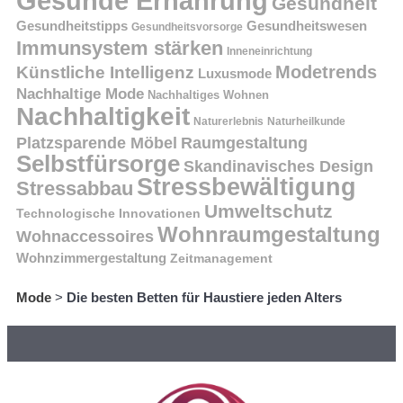
Gesunde Ernährung
Gesundheit
Gesundheitstipps
Gesundheitswesen
Gesundheitsvorsorge
Immunsystem stärken
Inneneinrichtung
Modetrends
Künstliche Intelligenz
Luxusmode
Nachhaltige Mode
Nachhaltiges Wohnen
Nachhaltigkeit
Naturerlebnis
Naturheilkunde
Platzsparende Möbel
Raumgestaltung
Selbstfürsorge
Skandinavisches Design
Stressbewältigung
Stressabbau
Umweltschutz
Technologische Innovationen
Wohnraumgestaltung
Wohnaccessoires
Wohnzimmergestaltung
Zeitmanagement
Mode
>
Die besten Betten für Haustiere jeden Alters