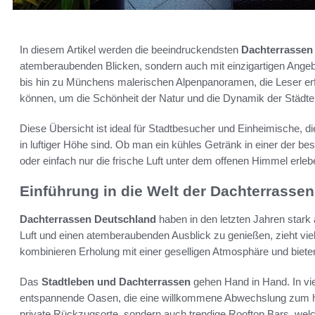
In diesem Artikel werden die beeindruckendsten
Dachterrassen
atemberaubenden Blicken, sondern auch mit einzigartigen Ange
bis hin zu Münchens malerischen Alpenpanoramen, die Leser er
können, um die Schönheit der Natur und die Dynamik der Städte 
Diese Übersicht ist ideal für Stadtbesucher und Einheimische, 
in luftiger Höhe sind. Ob man ein kühles Getränk in einer der be
oder einfach nur die frische Luft unter dem offenen Himmel erlebe
Einführung in die Welt der Dachterrassen
Dachterrassen Deutschland
haben in den letzten Jahren stark 
Luft und einen atemberaubenden Ausblick zu genießen, zieht v
kombinieren Erholung mit einer geselligen Atmosphäre und biet
Das
Stadtleben und Dachterrassen
gehen Hand in Hand. In vi
entspannende Oasen, die eine willkommene Abwechslung zum hekti
private Rückzugsorte, sondern auch trendige Rooftop Bars, welch