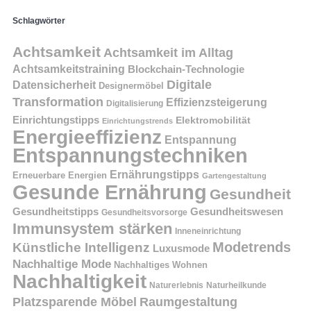
Schlagwörter
Achtsamkeit
Achtsamkeit im Alltag
Achtsamkeitstraining
Blockchain-Technologie
Digitale
Datensicherheit
Designermöbel
Transformation
Effizienzsteigerung
Digitalisierung
Einrichtungstipps
Elektromobilität
Einrichtungstrends
Energieeffizienz
Entspannung
Entspannungstechniken
Ernährungstipps
Erneuerbare Energien
Gartengestaltung
Gesunde Ernährung
Gesundheit
Gesundheitstipps
Gesundheitswesen
Gesundheitsvorsorge
Immunsystem stärken
Inneneinrichtung
Modetrends
Künstliche Intelligenz
Luxusmode
Nachhaltige Mode
Nachhaltiges Wohnen
Nachhaltigkeit
Naturerlebnis
Naturheilkunde
Platzsparende Möbel
Raumgestaltung