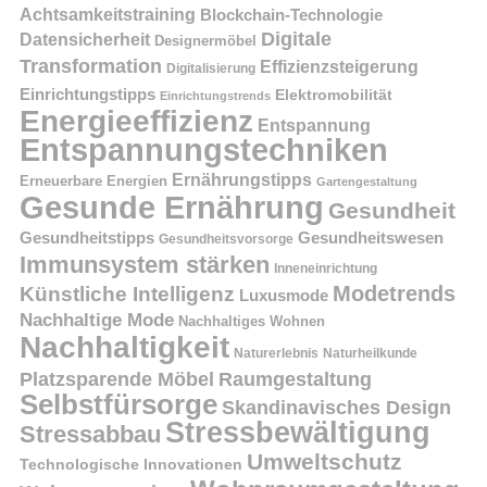
Achtsamkeitstraining
Blockchain-Technologie
Digitale
Datensicherheit
Designermöbel
Transformation
Effizienzsteigerung
Digitalisierung
Einrichtungstipps
Elektromobilität
Einrichtungstrends
Energieeffizienz
Entspannung
Entspannungstechniken
Ernährungstipps
Erneuerbare Energien
Gartengestaltung
Gesunde Ernährung
Gesundheit
Gesundheitstipps
Gesundheitswesen
Gesundheitsvorsorge
Immunsystem stärken
Inneneinrichtung
Modetrends
Künstliche Intelligenz
Luxusmode
Nachhaltige Mode
Nachhaltiges Wohnen
Nachhaltigkeit
Naturerlebnis
Naturheilkunde
Platzsparende Möbel
Raumgestaltung
Selbstfürsorge
Skandinavisches Design
Stressbewältigung
Stressabbau
Umweltschutz
Technologische Innovationen