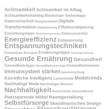
Achtsamkeit
Achtsamkeit im Alltag
Achtsamkeitstraining
Blockchain-Technologie
Digitale
Datensicherheit
Designermöbel
Transformation
Effizienzsteigerung
Digitalisierung
Einrichtungstipps
Elektromobilität
Einrichtungstrends
Energieeffizienz
Entspannung
Entspannungstechniken
Ernährungstipps
Erneuerbare Energien
Gartengestaltung
Gesunde Ernährung
Gesundheit
Gesundheitstipps
Gesundheitswesen
Gesundheitsvorsorge
Immunsystem stärken
Inneneinrichtung
Modetrends
Künstliche Intelligenz
Luxusmode
Nachhaltige Mode
Nachhaltiges Wohnen
Nachhaltigkeit
Naturerlebnis
Naturheilkunde
Platzsparende Möbel
Raumgestaltung
Selbstfürsorge
Skandinavisches Design
Stressbewältigung