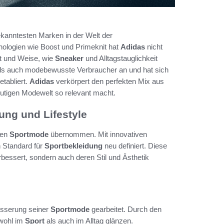
bekanntesten Marken in der Welt der
hnologien wie Boost und Primeknit hat
Adidas
nicht
rt und Weise, wie
Sneaker
und Alltagstauglichkeit
 als auch modebewusste Verbraucher an und hat sich
tabliert.
Adidas
verkörpert den perfekten Mix aus
eutigen Modewelt so relevant macht.
ung und Lifestyle
nen
Sportmode
übernommen. Mit innovativen
 Standard für
Sportbekleidung
neu definiert. Diese
rbessert, sondern auch deren Stil und Ästhetik
besserung seiner
Sportmode
gearbeitet. Durch den
owohl im
Sport
als auch im Alltag glänzen.