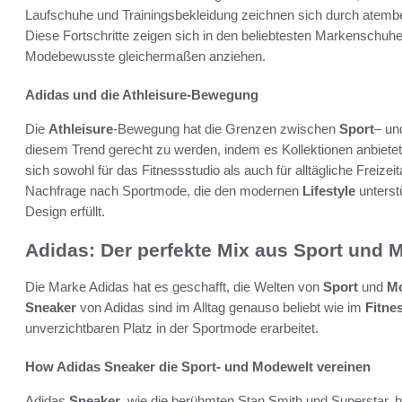
Laufschuhe und Trainingsbekleidung zeichnen sich durch atemb
Diese Fortschritte zeigen sich in den beliebtesten Markenschuhe
Modebewusste gleichermaßen anziehen.
Adidas und die Athleisure-Bewegung
Die
Athleisure
-Bewegung hat die Grenzen zwischen
Sport
– un
diesem Trend gerecht zu werden, indem es Kollektionen anbietet, 
sich sowohl für das Fitnessstudio als auch für alltägliche Freizei
Nachfrage nach Sportmode, die den modernen
Lifestyle
unterst
Design erfüllt.
Adidas: Der perfekte Mix aus Sport und 
Die Marke Adidas hat es geschafft, die Welten von
Sport
und
M
Sneaker
von Adidas sind im Alltag genauso beliebt wie im
Fitne
unverzichtbaren Platz in der Sportmode erarbeitet.
How Adidas Sneaker die Sport- und Modewelt vereinen
Adidas
Sneaker
, wie die berühmten Stan Smith und Superstar, 