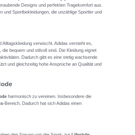
eraubende Designs und perfekten Tragekomfort aus.
n und Sportbekleidungen, die unzählige Sportler und
d Alltagskleidung verwischt. Adidas versteht es,
die bequem und stilvoll sind. Die Kleidung eignet
taktivitäten. Dadurch gibt es eine stetig wachsende
ützt und gleichzeitig hohe Ansprüche an Qualität und
Mode
ode
harmonisch zu vereinen. Insbesondere die
ss
-Bereich. Dadurch hat sich Adidas einen
haben den Sprung von der Sport- zur
Lifestyle
-