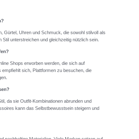
h?
 Gürtel, Uhren und Schmuck, die sowohl stilvoll als
til unterstreichen und gleichzeitig nützlich sein.
fen?
nline Shops erworben werden, die sich auf
 empfiehlt sich, Plattformen zu besuchen, die
gen.
ssen?
til, da sie Outfit-Kombinationen abrunden und
essoires kann das Selbstbewusstsein steigern und
d nachhaltige Materialien. Viele Marken setzen auf