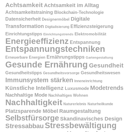
Achtsamkeit
Achtsamkeit im Alltag
Achtsamkeitstraining
Blockchain-Technologie
Digitale
Datensicherheit
Designermöbel
Transformation
Effizienzsteigerung
Digitalisierung
Einrichtungstipps
Elektromobilität
Einrichtungstrends
Energieeffizienz
Entspannung
Entspannungstechniken
Ernährungstipps
Erneuerbare Energien
Gartengestaltung
Gesunde Ernährung
Gesundheit
Gesundheitstipps
Gesundheitswesen
Gesundheitsvorsorge
Immunsystem stärken
Inneneinrichtung
Modetrends
Künstliche Intelligenz
Luxusmode
Nachhaltige Mode
Nachhaltiges Wohnen
Nachhaltigkeit
Naturerlebnis
Naturheilkunde
Platzsparende Möbel
Raumgestaltung
Selbstfürsorge
Skandinavisches Design
Stressbewältigung
Stressabbau