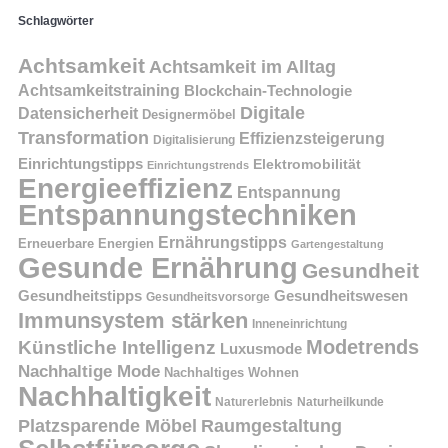
Schlagwörter
Achtsamkeit
Achtsamkeit im Alltag
Achtsamkeitstraining
Blockchain-Technologie
Digitale
Datensicherheit
Designermöbel
Transformation
Effizienzsteigerung
Digitalisierung
Einrichtungstipps
Elektromobilität
Einrichtungstrends
Energieeffizienz
Entspannung
Entspannungstechniken
Ernährungstipps
Erneuerbare Energien
Gartengestaltung
Gesunde Ernährung
Gesundheit
Gesundheitstipps
Gesundheitswesen
Gesundheitsvorsorge
Immunsystem stärken
Inneneinrichtung
Modetrends
Künstliche Intelligenz
Luxusmode
Nachhaltige Mode
Nachhaltiges Wohnen
Nachhaltigkeit
Naturerlebnis
Naturheilkunde
Platzsparende Möbel
Raumgestaltung