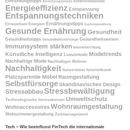
Einrichtungstipps
Elektromobilität
Einrichtungstrends
Energieeffizienz
Entspannung
Entspannungstechniken
Ernährungstipps
Erneuerbare Energien
Gartengestaltung
Gesunde Ernährung
Gesundheit
Gesundheitstipps
Gesundheitswesen
Gesundheitsvorsorge
Immunsystem stärken
Inneneinrichtung
Modetrends
Künstliche Intelligenz
Luxusmode
Nachhaltige Mode
Nachhaltiges Wohnen
Nachhaltigkeit
Naturerlebnis
Naturheilkunde
Platzsparende Möbel
Raumgestaltung
Selbstfürsorge
Skandinavisches Design
Stressbewältigung
Stressabbau
Umweltschutz
Technologische Innovationen
Wohnraumgestaltung
Wohnaccessoires
Wohnzimmergestaltung
Zeitmanagement
Tech
>
Wie beeinflusst FinTech die internationale