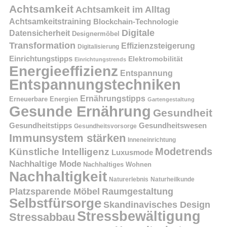
Achtsamkeit
Achtsamkeit im Alltag
Achtsamkeitstraining
Blockchain-Technologie
Digitale
Datensicherheit
Designermöbel
Transformation
Effizienzsteigerung
Digitalisierung
Einrichtungstipps
Elektromobilität
Einrichtungstrends
Energieeffizienz
Entspannung
Entspannungstechniken
Ernährungstipps
Erneuerbare Energien
Gartengestaltung
Gesunde Ernährung
Gesundheit
Gesundheitstipps
Gesundheitswesen
Gesundheitsvorsorge
Immunsystem stärken
Inneneinrichtung
Modetrends
Künstliche Intelligenz
Luxusmode
Nachhaltige Mode
Nachhaltiges Wohnen
Nachhaltigkeit
Naturerlebnis
Naturheilkunde
Platzsparende Möbel
Raumgestaltung
Selbstfürsorge
Skandinavisches Design
Stressbewältigung
Stressabbau