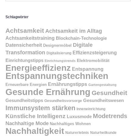
Schlagwörter
Achtsamkeit
Achtsamkeit im Alltag
Achtsamkeitstraining
Blockchain-Technologie
Digitale
Datensicherheit
Designermöbel
Transformation
Effizienzsteigerung
Digitalisierung
Einrichtungstipps
Elektromobilität
Einrichtungstrends
Energieeffizienz
Entspannung
Entspannungstechniken
Ernährungstipps
Erneuerbare Energien
Gartengestaltung
Gesunde Ernährung
Gesundheit
Gesundheitstipps
Gesundheitswesen
Gesundheitsvorsorge
Immunsystem stärken
Inneneinrichtung
Modetrends
Künstliche Intelligenz
Luxusmode
Nachhaltige Mode
Nachhaltiges Wohnen
Nachhaltigkeit
Naturerlebnis
Naturheilkunde