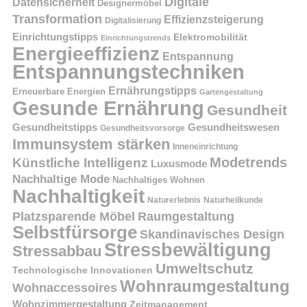
Digitale
Datensicherheit
Designermöbel
Transformation
Effizienzsteigerung
Digitalisierung
Einrichtungstipps
Elektromobilität
Einrichtungstrends
Energieeffizienz
Entspannung
Entspannungstechniken
Ernährungstipps
Erneuerbare Energien
Gartengestaltung
Gesunde Ernährung
Gesundheit
Gesundheitstipps
Gesundheitswesen
Gesundheitsvorsorge
Immunsystem stärken
Inneneinrichtung
Modetrends
Künstliche Intelligenz
Luxusmode
Nachhaltige Mode
Nachhaltiges Wohnen
Nachhaltigkeit
Naturerlebnis
Naturheilkunde
Platzsparende Möbel
Raumgestaltung
Selbstfürsorge
Skandinavisches Design
Stressbewältigung
Stressabbau
Umweltschutz
Technologische Innovationen
Wohnraumgestaltung
Wohnaccessoires
Wohnzimmergestaltung
Zeitmanagement