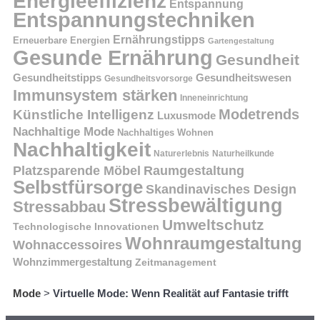
Energieeffizienz
Entspannung
Entspannungstechniken
Ernährungstipps
Erneuerbare Energien
Gartengestaltung
Gesunde Ernährung
Gesundheit
Gesundheitstipps
Gesundheitswesen
Gesundheitsvorsorge
Immunsystem stärken
Inneneinrichtung
Modetrends
Künstliche Intelligenz
Luxusmode
Nachhaltige Mode
Nachhaltiges Wohnen
Nachhaltigkeit
Naturerlebnis
Naturheilkunde
Platzsparende Möbel
Raumgestaltung
Selbstfürsorge
Skandinavisches Design
Stressbewältigung
Stressabbau
Umweltschutz
Technologische Innovationen
Wohnraumgestaltung
Wohnaccessoires
Wohnzimmergestaltung
Zeitmanagement
Mode
>
Virtuelle Mode: Wenn Realität auf Fantasie trifft