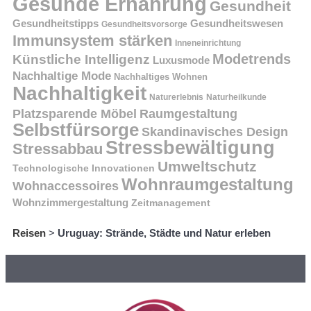
Gesunde Ernährung
Gesundheit
Gesundheitstipps
Gesundheitswesen
Gesundheitsvorsorge
Immunsystem stärken
Inneneinrichtung
Modetrends
Künstliche Intelligenz
Luxusmode
Nachhaltige Mode
Nachhaltiges Wohnen
Nachhaltigkeit
Naturerlebnis
Naturheilkunde
Platzsparende Möbel
Raumgestaltung
Selbstfürsorge
Skandinavisches Design
Stressbewältigung
Stressabbau
Umweltschutz
Technologische Innovationen
Wohnraumgestaltung
Wohnaccessoires
Wohnzimmergestaltung
Zeitmanagement
Reisen
>
Uruguay: Strände, Städte und Natur erleben