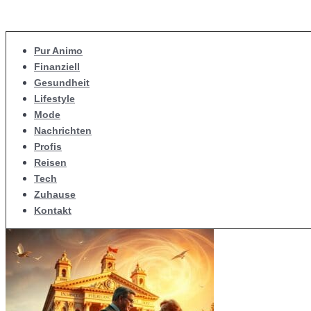
Pur Animo
Finanziell
Gesundheit
Lifestyle
Mode
Nachrichten
Profis
Reisen
Tech
Zuhause
Kontakt