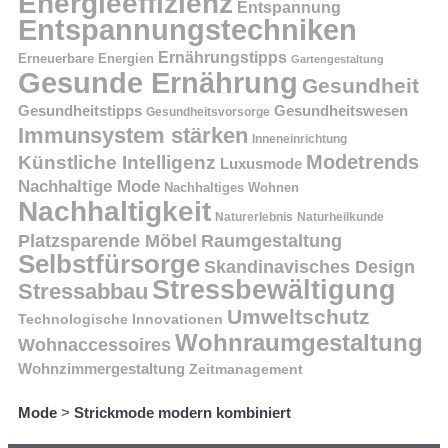
Energieeffizienz
Entspannung
Entspannungstechniken
Ernährungstipps
Erneuerbare Energien
Gartengestaltung
Gesunde Ernährung
Gesundheit
Gesundheitstipps
Gesundheitswesen
Gesundheitsvorsorge
Immunsystem stärken
Inneneinrichtung
Modetrends
Künstliche Intelligenz
Luxusmode
Nachhaltige Mode
Nachhaltiges Wohnen
Nachhaltigkeit
Naturerlebnis
Naturheilkunde
Platzsparende Möbel
Raumgestaltung
Selbstfürsorge
Skandinavisches Design
Stressbewältigung
Stressabbau
Umweltschutz
Technologische Innovationen
Wohnraumgestaltung
Wohnaccessoires
Wohnzimmergestaltung
Zeitmanagement
Mode
>
Strickmode modern kombiniert