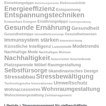
Einrichtungstipps
Elektromobilität
Einrichtungstrends
Energieeffizienz
Entspannung
Entspannungstechniken
Ernährungstipps
Erneuerbare Energien
Gartengestaltung
Gesunde Ernährung
Gesundheit
Gesundheitstipps
Gesundheitswesen
Gesundheitsvorsorge
Immunsystem stärken
Inneneinrichtung
Modetrends
Künstliche Intelligenz
Luxusmode
Nachhaltige Mode
Nachhaltiges Wohnen
Nachhaltigkeit
Naturerlebnis
Naturheilkunde
Platzsparende Möbel
Raumgestaltung
Selbstfürsorge
Skandinavisches Design
Stressbewältigung
Stressabbau
Umweltschutz
Technologische Innovationen
Wohnraumgestaltung
Wohnaccessoires
Wohnzimmergestaltung
Zeitmanagement
Lifestyle
>
Stressmanagement für vielbeschäftigte