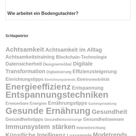
Wie arbeitet ein Bodengutachter?
Schlagwörter
Achtsamkeit
Achtsamkeit im Alltag
Achtsamkeitstraining
Blockchain-Technologie
Digitale
Datensicherheit
Designermöbel
Transformation
Effizienzsteigerung
Digitalisierung
Einrichtungstipps
Elektromobilität
Einrichtungstrends
Energieeffizienz
Entspannung
Entspannungstechniken
Ernährungstipps
Erneuerbare Energien
Gartengestaltung
Gesunde Ernährung
Gesundheit
Gesundheitstipps
Gesundheitswesen
Gesundheitsvorsorge
Immunsystem stärken
Inneneinrichtung
Modetrends
Künstliche Intelligenz
Luxusmode