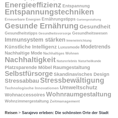
Energieeffizienz
Entspannung
Entspannungstechniken
Ernährungstipps
Erneuerbare Energien
Gartengestaltung
Gesunde Ernährung
Gesundheit
Gesundheitstipps
Gesundheitswesen
Gesundheitsvorsorge
Immunsystem stärken
Inneneinrichtung
Modetrends
Künstliche Intelligenz
Luxusmode
Nachhaltige Mode
Nachhaltiges Wohnen
Nachhaltigkeit
Naturerlebnis
Naturheilkunde
Platzsparende Möbel
Raumgestaltung
Selbstfürsorge
Skandinavisches Design
Stressbewältigung
Stressabbau
Umweltschutz
Technologische Innovationen
Wohnraumgestaltung
Wohnaccessoires
Wohnzimmergestaltung
Zeitmanagement
Reisen
>
Sarajevo erleben: Die schönsten Orte der Stadt