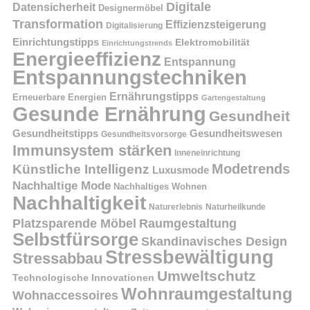
Digitale
Datensicherheit
Designermöbel
Transformation
Effizienzsteigerung
Digitalisierung
Einrichtungstipps
Elektromobilität
Einrichtungstrends
Energieeffizienz
Entspannung
Entspannungstechniken
Ernährungstipps
Erneuerbare Energien
Gartengestaltung
Gesunde Ernährung
Gesundheit
Gesundheitstipps
Gesundheitswesen
Gesundheitsvorsorge
Immunsystem stärken
Inneneinrichtung
Modetrends
Künstliche Intelligenz
Luxusmode
Nachhaltige Mode
Nachhaltiges Wohnen
Nachhaltigkeit
Naturerlebnis
Naturheilkunde
Platzsparende Möbel
Raumgestaltung
Selbstfürsorge
Skandinavisches Design
Stressbewältigung
Stressabbau
Umweltschutz
Technologische Innovationen
Wohnraumgestaltung
Wohnaccessoires