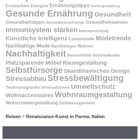
Ernährungstipps
Erneuerbare Energien
Gartengestaltung
Gesunde Ernährung
Gesundheit
Gesundheitstipps
Gesundheitswesen
Gesundheitsvorsorge
Immunsystem stärken
Inneneinrichtung
Modetrends
Künstliche Intelligenz
Luxusmode
Nachhaltige Mode
Nachhaltiges Wohnen
Nachhaltigkeit
Naturerlebnis
Naturheilkunde
Platzsparende Möbel
Raumgestaltung
Selbstfürsorge
Skandinavisches Design
Stressbewältigung
Stressabbau
Umweltschutz
Technologische Innovationen
Wohnraumgestaltung
Wohnaccessoires
Wohnzimmergestaltung
Zeitmanagement
Reisen
>
Renaissance-Kunst in Parma, Italien