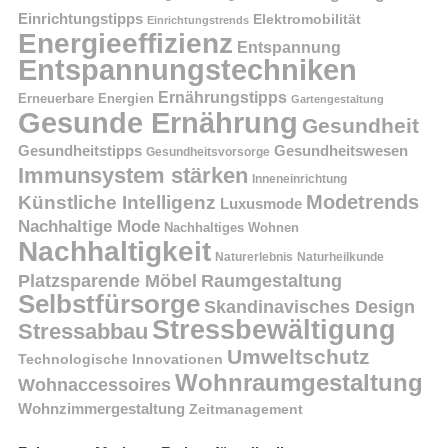
Einrichtungstipps
Elektromobilität
Einrichtungstrends
Energieeffizienz
Entspannung
Entspannungstechniken
Ernährungstipps
Erneuerbare Energien
Gartengestaltung
Gesunde Ernährung
Gesundheit
Gesundheitstipps
Gesundheitswesen
Gesundheitsvorsorge
Immunsystem stärken
Inneneinrichtung
Modetrends
Künstliche Intelligenz
Luxusmode
Nachhaltige Mode
Nachhaltiges Wohnen
Nachhaltigkeit
Naturerlebnis
Naturheilkunde
Platzsparende Möbel
Raumgestaltung
Selbstfürsorge
Skandinavisches Design
Stressbewältigung
Stressabbau
Umweltschutz
Technologische Innovationen
Wohnraumgestaltung
Wohnaccessoires
Wohnzimmergestaltung
Zeitmanagement