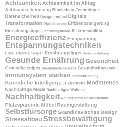
Achtsamkeit
Achtsamkeit im Alltag
Achtsamkeitstraining
Blockchain-Technologie
Digitale
Datensicherheit
Designermöbel
Transformation
Effizienzsteigerung
Digitalisierung
Einrichtungstipps
Elektromobilität
Einrichtungstrends
Energieeffizienz
Entspannung
Entspannungstechniken
Ernährungstipps
Erneuerbare Energien
Gartengestaltung
Gesunde Ernährung
Gesundheit
Gesundheitstipps
Gesundheitswesen
Gesundheitsvorsorge
Immunsystem stärken
Inneneinrichtung
Modetrends
Künstliche Intelligenz
Luxusmode
Nachhaltige Mode
Nachhaltiges Wohnen
Nachhaltigkeit
Naturerlebnis
Naturheilkunde
Platzsparende Möbel
Raumgestaltung
Selbstfürsorge
Skandinavisches Design
Stressbewältigung
Stressabbau
Umweltschutz