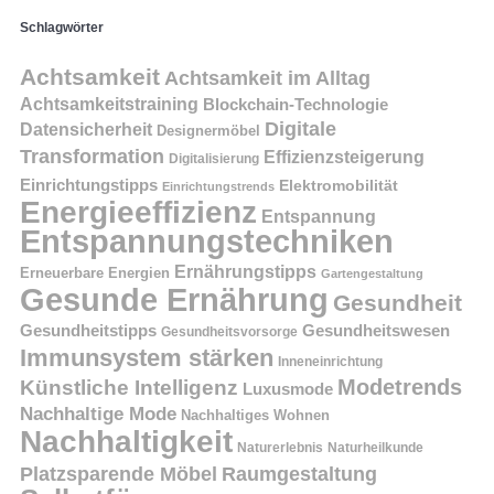
Schlagwörter
Achtsamkeit
Achtsamkeit im Alltag
Achtsamkeitstraining
Blockchain-Technologie
Digitale
Datensicherheit
Designermöbel
Transformation
Effizienzsteigerung
Digitalisierung
Einrichtungstipps
Elektromobilität
Einrichtungstrends
Energieeffizienz
Entspannung
Entspannungstechniken
Ernährungstipps
Erneuerbare Energien
Gartengestaltung
Gesunde Ernährung
Gesundheit
Gesundheitstipps
Gesundheitswesen
Gesundheitsvorsorge
Immunsystem stärken
Inneneinrichtung
Modetrends
Künstliche Intelligenz
Luxusmode
Nachhaltige Mode
Nachhaltiges Wohnen
Nachhaltigkeit
Naturerlebnis
Naturheilkunde
Platzsparende Möbel
Raumgestaltung