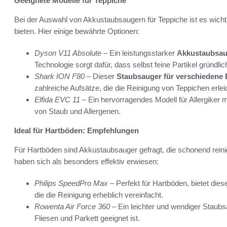
Geeignete Modelle für Teppiche
Bei der Auswahl von Akkustaubsaugern für Teppiche ist es wichti
bieten. Hier einige bewährte Optionen:
Dyson V11 Absolute
– Ein leistungsstarker
Akkustaubsau
Technologie sorgt dafür, dass selbst feine Partikel gründlic
Shark ION F80
– Dieser
Staubsauger für verschiedene
zahlreiche Aufsätze, die die Reinigung von Teppichen erlei
Elfida EVC 11
– Ein hervorragendes Modell für Allergiker m
von Staub und Allergenen.
Ideal für Hartböden: Empfehlungen
Für Hartböden sind Akkustaubsauger gefragt, die schonend rein
haben sich als besonders effektiv erwiesen:
Philips SpeedPro Max
– Perfekt für Hartböden, bietet diese
die die Reinigung erheblich vereinfacht.
Rowenta Air Force 360
– Ein leichter und wendiger Staubsa
Fliesen und Parkett geeignet ist.