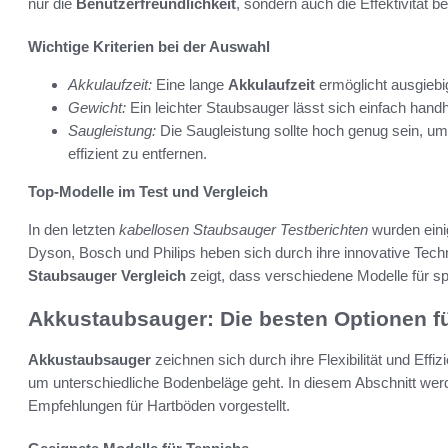
nur die
Benutzerfreundlichkeit
, sondern auch die Effektivität
Wichtige Kriterien bei der Auswahl
Akkulaufzeit:
Eine lange
Akkulaufzeit
ermöglicht ausgiebi
Gewicht:
Ein leichter Staubsauger lässt sich einfach handh
Saugleistung:
Die Saugleistung sollte hoch genug sein, um
effizient zu entfernen.
Top-Modelle im Test und Vergleich
In den letzten
kabellosen Staubsauger Testberichten
wurden eini
Dyson, Bosch und Philips heben sich durch ihre innovative Techn
Staubsauger Vergleich
zeigt, dass verschiedene Modelle für sp
Akkustaubsauger: Die besten Optionen f
Akkustaubsauger
zeichnen sich durch ihre Flexibilität und Eff
um unterschiedliche Bodenbeläge geht. In diesem Abschnitt werd
Empfehlungen für Hartböden vorgestellt.