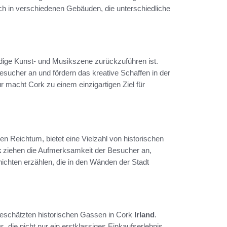
 sich in verschiedenen Gebäuden, die unterschiedliche
dige Kunst- und Musikszene zurückzuführen ist.
sucher an und fördern das kreative Schaffen in der
ur macht Cork zu einem einzigartigen Ziel für
len Reichtum, bietet eine Vielzahl von historischen
k
ziehen die Aufmerksamkeit der Besucher an,
ichten erzählen, die in den Wänden der Stadt
 geschätzten historischen Gassen in Cork
Irland
.
 die nicht nur ein erstklassiges Einkaufserlebnis