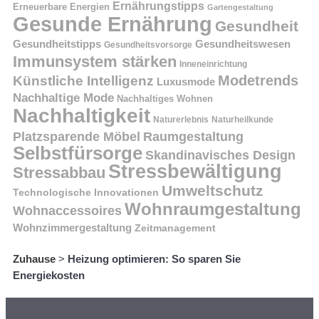
Ernährungstipps
Erneuerbare Energien
Gartengestaltung
Gesunde Ernährung
Gesundheit
Gesundheitstipps
Gesundheitswesen
Gesundheitsvorsorge
Immunsystem stärken
Inneneinrichtung
Modetrends
Künstliche Intelligenz
Luxusmode
Nachhaltige Mode
Nachhaltiges Wohnen
Nachhaltigkeit
Naturerlebnis
Naturheilkunde
Platzsparende Möbel
Raumgestaltung
Selbstfürsorge
Skandinavisches Design
Stressbewältigung
Stressabbau
Umweltschutz
Technologische Innovationen
Wohnraumgestaltung
Wohnaccessoires
Wohnzimmergestaltung
Zeitmanagement
Zuhause
>
Heizung optimieren: So sparen Sie
Energiekosten