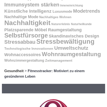
Immunsystem stärken
Inneneinrichtung
Modetrends
Künstliche Intelligenz
Luxusmode
Nachhaltige Mode
Nachhaltiges Wohnen
Nachhaltigkeit
Naturerlebnis
Naturheilkunde
Platzsparende Möbel
Raumgestaltung
Selbstfürsorge
Skandinavisches Design
Stressbewältigung
Stressabbau
Umweltschutz
Technologische Innovationen
Wohnraumgestaltung
Wohnaccessoires
Wohnzimmergestaltung
Zeitmanagement
Gesundheit
>
Fitnesstracker: Motiviert zu einem
gesünderen Leben