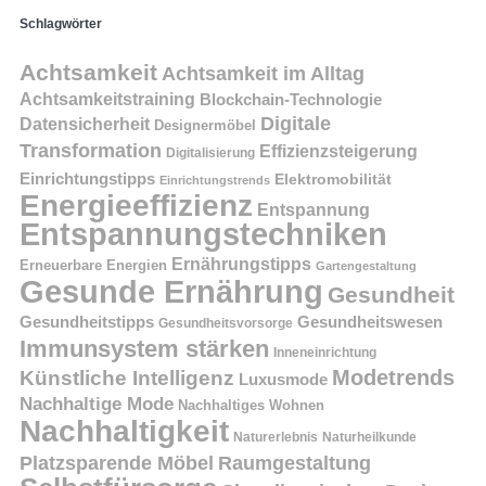
Schlagwörter
Achtsamkeit
Achtsamkeit im Alltag
Achtsamkeitstraining
Blockchain-Technologie
Digitale
Datensicherheit
Designermöbel
Transformation
Effizienzsteigerung
Digitalisierung
Einrichtungstipps
Elektromobilität
Einrichtungstrends
Energieeffizienz
Entspannung
Entspannungstechniken
Ernährungstipps
Erneuerbare Energien
Gartengestaltung
Gesunde Ernährung
Gesundheit
Gesundheitstipps
Gesundheitswesen
Gesundheitsvorsorge
Immunsystem stärken
Inneneinrichtung
Modetrends
Künstliche Intelligenz
Luxusmode
Nachhaltige Mode
Nachhaltiges Wohnen
Nachhaltigkeit
Naturerlebnis
Naturheilkunde
Platzsparende Möbel
Raumgestaltung