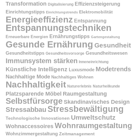
Transformation
Effizienzsteigerung
Digitalisierung
Einrichtungstipps
Elektromobilität
Einrichtungstrends
Energieeffizienz
Entspannung
Entspannungstechniken
Ernährungstipps
Erneuerbare Energien
Gartengestaltung
Gesunde Ernährung
Gesundheit
Gesundheitstipps
Gesundheitswesen
Gesundheitsvorsorge
Immunsystem stärken
Inneneinrichtung
Modetrends
Künstliche Intelligenz
Luxusmode
Nachhaltige Mode
Nachhaltiges Wohnen
Nachhaltigkeit
Naturerlebnis
Naturheilkunde
Platzsparende Möbel
Raumgestaltung
Selbstfürsorge
Skandinavisches Design
Stressbewältigung
Stressabbau
Umweltschutz
Technologische Innovationen
Wohnraumgestaltung
Wohnaccessoires
Wohnzimmergestaltung
Zeitmanagement