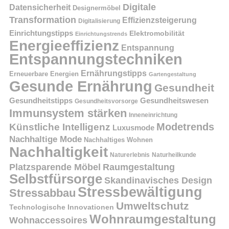
Digitale
Datensicherheit
Designermöbel
Transformation
Effizienzsteigerung
Digitalisierung
Einrichtungstipps
Elektromobilität
Einrichtungstrends
Energieeffizienz
Entspannung
Entspannungstechniken
Ernährungstipps
Erneuerbare Energien
Gartengestaltung
Gesunde Ernährung
Gesundheit
Gesundheitstipps
Gesundheitswesen
Gesundheitsvorsorge
Immunsystem stärken
Inneneinrichtung
Modetrends
Künstliche Intelligenz
Luxusmode
Nachhaltige Mode
Nachhaltiges Wohnen
Nachhaltigkeit
Naturerlebnis
Naturheilkunde
Platzsparende Möbel
Raumgestaltung
Selbstfürsorge
Skandinavisches Design
Stressbewältigung
Stressabbau
Umweltschutz
Technologische Innovationen
Wohnraumgestaltung
Wohnaccessoires