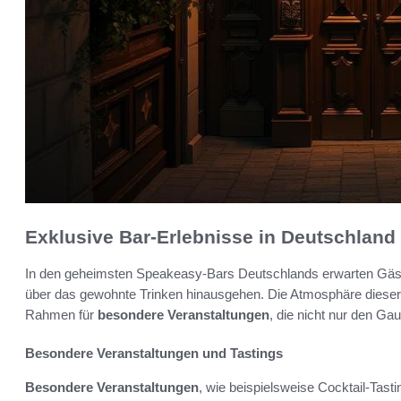
Exklusive Bar-Erlebnisse in Deutschland
In den geheimsten Speakeasy-Bars Deutschlands erwarten Gäst
über das gewohnte Trinken hinausgehen. Die Atmosphäre dieser 
Rahmen für
besondere Veranstaltungen
, die nicht nur den G
Besondere Veranstaltungen und Tastings
Besondere Veranstaltungen
, wie beispielsweise Cocktail-Tast