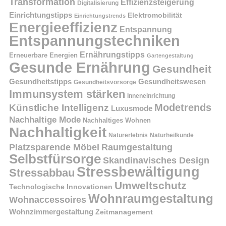
Transformation
Effizienzsteigerung
Digitalisierung
Einrichtungstipps
Elektromobilität
Einrichtungstrends
Energieeffizienz
Entspannung
Entspannungstechniken
Ernährungstipps
Erneuerbare Energien
Gartengestaltung
Gesunde Ernährung
Gesundheit
Gesundheitstipps
Gesundheitswesen
Gesundheitsvorsorge
Immunsystem stärken
Inneneinrichtung
Modetrends
Künstliche Intelligenz
Luxusmode
Nachhaltige Mode
Nachhaltiges Wohnen
Nachhaltigkeit
Naturerlebnis
Naturheilkunde
Platzsparende Möbel
Raumgestaltung
Selbstfürsorge
Skandinavisches Design
Stressbewältigung
Stressabbau
Umweltschutz
Technologische Innovationen
Wohnraumgestaltung
Wohnaccessoires
Wohnzimmergestaltung
Zeitmanagement