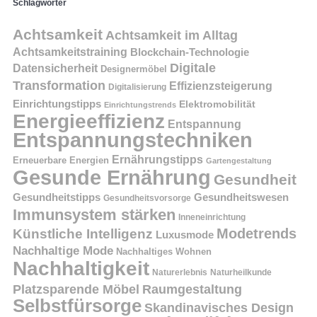
Schlagwörter
Achtsamkeit
Achtsamkeit im Alltag
Achtsamkeitstraining
Blockchain-Technologie
Digitale
Datensicherheit
Designermöbel
Transformation
Effizienzsteigerung
Digitalisierung
Einrichtungstipps
Elektromobilität
Einrichtungstrends
Energieeffizienz
Entspannung
Entspannungstechniken
Ernährungstipps
Erneuerbare Energien
Gartengestaltung
Gesunde Ernährung
Gesundheit
Gesundheitstipps
Gesundheitswesen
Gesundheitsvorsorge
Immunsystem stärken
Inneneinrichtung
Modetrends
Künstliche Intelligenz
Luxusmode
Nachhaltige Mode
Nachhaltiges Wohnen
Nachhaltigkeit
Naturerlebnis
Naturheilkunde
Platzsparende Möbel
Raumgestaltung
Selbstfürsorge
Skandinavisches Design